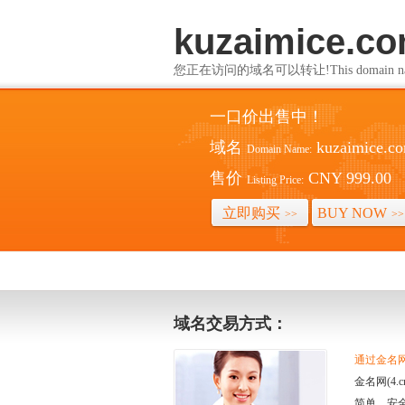
kuzaimice.c
您正在访问的域名可以转让!This domain name i
一口价出售中！
域名
kuzaimice.c
Domain Name:
售价
CNY 999.00
Listing Price:
立即购买
BUY NOW
>>
>>
域名交易方式：
通过金名网(
金名网(4
简单、安