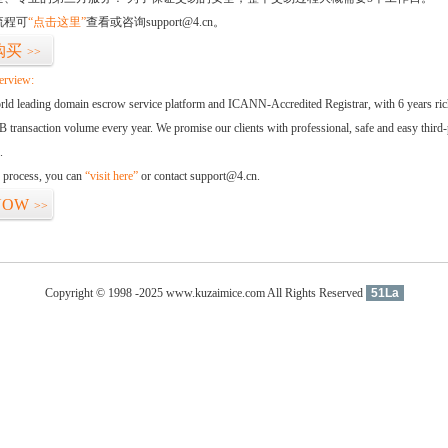
流程可
“点击这里”
查看或咨询support@4.cn。
购买
>>
erview:
orld leading domain escrow service platform and ICANN-Accredited Registrar, with 6 years ri
 transaction volume every year. We promise our clients with professional, safe and easy third-
.
d process, you can
“visit here”
or contact support@4.cn.
NOW
>>
Copyright © 1998 -2025 www.kuzaimice.com All Rights Reserved
51La