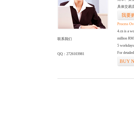
具体交易
我要
Process Ov
4.cn is a w
million RMB
联系我们
5 workdays
For detaile
QQ：2726103981
BUY 